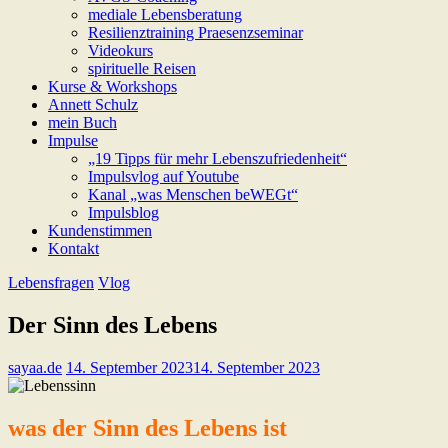
mediale Lebensberatung
Resilienztraining Praesenzseminar
Videokurs
spirituelle Reisen
Kurse & Workshops
Annett Schulz
mein Buch
Impulse
„19 Tipps für mehr Lebenszufriedenheit“
Impulsvlog auf Youtube
Kanal „was Menschen beWEGt“
Impulsblog
Kundenstimmen
Kontakt
Lebensfragen
Vlog
Der Sinn des Lebens
sayaa.de
14. September 2023
14. September 2023
was der Sinn des Lebens ist