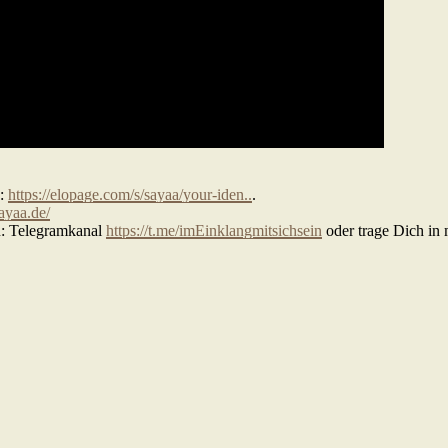
y:
https://elopage.com/s/sayaa/your-iden..
.
sayaa.de/
n: Telegramkanal
https://t.me/imEinklangmitsichsein
oder trage Dich in 