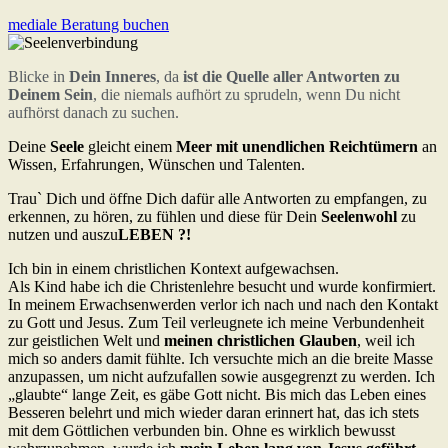
mediale Beratung buchen
Blicke in
Dein Inneres
, da
ist die
Quelle aller Antworten zu
Deinem Sein
, die niemals aufhört zu sprudeln, wenn Du nicht
aufhörst danach zu suchen.
Deine
Seele
gleicht einem
Meer mit unendlichen Reichtümern
an
Wissen, Erfahrungen, Wünschen und Talenten.
Trau` Dich und öffne Dich dafür alle Antworten zu empfangen, zu
erkennen, zu hören, zu fühlen und diese für Dein
Seelenwohl
zu
nutzen und auszu
LEBEN ?!
Ich bin in einem christlichen Kontext aufgewachsen.
Als Kind habe ich die Christenlehre besucht und wurde konfirmiert.
In meinem Erwachsenwerden verlor ich nach und nach den Kontakt
zu Gott und Jesus. Zum Teil verleugnete ich meine Verbundenheit
zur geistlichen Welt und
meinen christlichen Glauben
, weil ich
mich so anders damit fühlte. Ich versuchte mich an die breite Masse
anzupassen, um nicht aufzufallen sowie ausgegrenzt zu werden. Ich
„glaubte“ lange Zeit, es gäbe Gott nicht. Bis mich das Leben eines
Besseren belehrt und mich wieder daran erinnert hat, das ich stets
mit dem Göttlichen verbunden bin. Ohne es wirklich bewusst