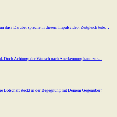
man das? Darüber spreche in diesem Impulsvideo. Zeitgleich teile…
efühl. Doch Achtung: der Wunsch nach Anerkennung kann zur…
che Botschaft steckt in der Begegnung mit Deinem Gegenüber?