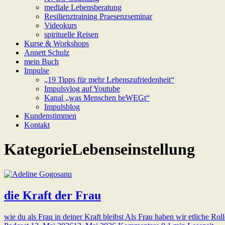
mediale Lebensberatung
Resilienztraining Praesenzseminar
Videokurs
spirituelle Reisen
Kurse & Workshops
Annett Schulz
mein Buch
Impulse
„19 Tipps für mehr Lebenszufriedenheit“
Impulsvlog auf Youtube
Kanal „was Menschen beWEGt“
Impulsblog
Kundenstimmen
Kontakt
Kategorie
Lebenseinstellung
die Kraft der Frau
wie du als Frau in deiner Kraft bleibst Als Frau haben wir etliche Ro